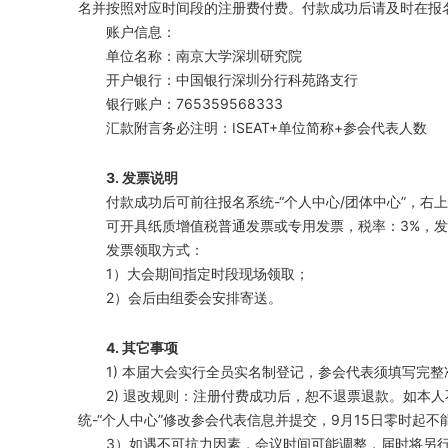
名并按照对应时间段的注册费付费。付款成功后请及时在报名
账户信息：
单位名称：南京大学深圳研究院
开户银行：中国银行深圳分行科苑路支行
银行账户：765359568333
汇款附言务必注明：ISEAT+单位简称+参会代表人数
3. 发票说明
付款成功后可前往报名系统-“个人中心/团体中心”，右
可开具纸质增值税普通发票或专用发票，税率：3%，
发票领取方式：
1）大会期间指定时段现场领取；
2）会后由组委会安排寄送。
4. 其它事项
1) 本届大会实行全员实名制登记，参会代表须填写完
2) 退改规则：注册付费成功后，恕不退票退款。如本
统-“个人中心”修改参会代表信息并提交，9月15日零时起不
3）如遇不可抗力因素，会议时间可能调整，届时将另