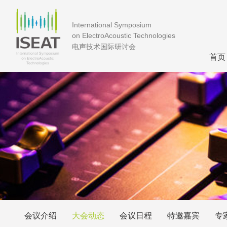
International Symposium
on ElectroAcoustic Technologies
电声技术国际研讨会
首页
会议介绍
大会动态
会议日程
特邀嘉宾
专