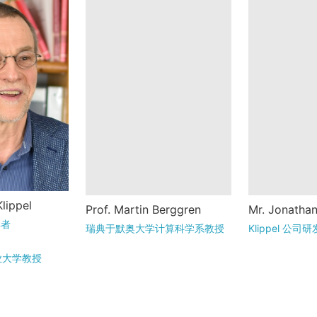
lippel曾在前东
Martin Berggren于1996
Jonathan G
lippel
Prof. Martin Berggren
Mr. Jonatha
理工大学攻
年在美国德克萨斯州休斯
年出生于德
得者
瑞典于默奥大学计算科学系教授
Klippel 公
其早期研究
顿的莱斯大学（Rice
曾在德累斯
音识别。毕
University）获得计算与应
习电气工程
业大学教授
用数学博士学位...
后，他于 2015