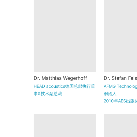
efan Feist
Matthias Wegerhoff博士
Dr. Stefan Feis
Dr. Matthias Wegerhoff
国柏林洪堡大
在Excellence RWTH大学
AFMG Technol
HEAD acoustics德国总部执行董
学硕士学位。2
获得机械工程学位。
创始人
事&技术副总裁
在亚琛工业大
Wegerhoff博士的职业生涯
2010年AES出
系获得音响...
始于RWTH（亚琛）...