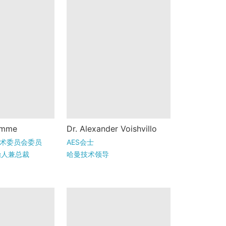
e 是 Listen,
Alexander Voishvillo在俄
emme
Dr. Alexander Voishvillo
始人兼总裁，该
罗斯圣彼得堡出生和长
技术委员会委员
AES会士
dCheck 音频
大，毕业于国立电信大
.创始人兼总裁
哈曼技术领导
发方。30 多
学。他曾在波波夫无线电
和声学研究所工...