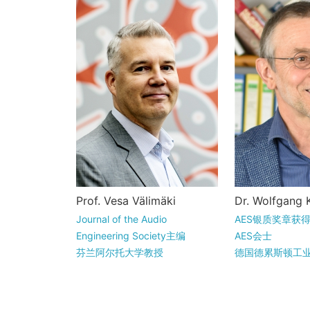
Vesa Välimäki是芬兰埃斯
Wolfgang K
Prof. Vesa Välimäki
Dr. Wolfgang K
波阿尔托大学音频信号处
德的德累斯顿
Journal of the Audio
AES银质奖章获
理的全职教授，同时担任
读电气工程，
Engineering Society主编
AES会士
阿尔托电气工程学院的研
主要聚焦于语
芬兰阿尔托大学教授
德国德累斯顿工
究副院长。...
业后他加入...