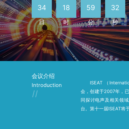
34
18
59
30
日
时
分
秒
会议介绍
ISEAT （Interna
Introduction
会，创建于2007年
同探讨电声及相关领域
台。第十一届ISEAT将于