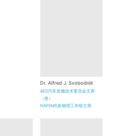
Alfred J. Svobodnik是
Dr. Alfred J. Svobodnik
Mvoid音频技术公司的创始
AES汽车音频技术委员会主席
人兼首席执行官，专注于
（曾）
咨询服务、创新技术以及
NAFEMS多物理工作组主席
汽车、消费和...
Mvoid集团总裁兼首席执行官