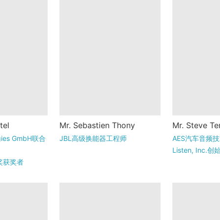
el于2004年在德
Sébastien Thony出生于法
Steve Temm
tel
Mr. Sebastien Thony
Mr. Steve T
学获得物理
国格勒诺布尔。2014年，
Inc. 的创
ogies GmbH联合
JBL高级换能器工程师
AES汽车音频
014年，他
他毕业于法国尼斯的音频
公司是 Soun
Listen, Inc
学技术声学
工程学校（原EFA），获得
测试系统的开
版奖获奖者
音频技术...
年来，Lis...