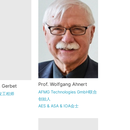
Wolfgang Ahnert是德国巴
erbet 于1988
Prof. Wolfgang Ahnert
n Gerbet
贝尔斯伯格电影大学的名
国格赖茨。他
AFMG Technologies GmbH联合
司研发工程师
誉教授，是美国特洛伊伦
顿工业大学学
创始人
塞勒建筑学院和莫斯科罗
。完成学业
AES & ASA & IOA会士
蒙诺索夫大...
 ...
德国巴贝尔斯伯格电影大学 名誉
教授